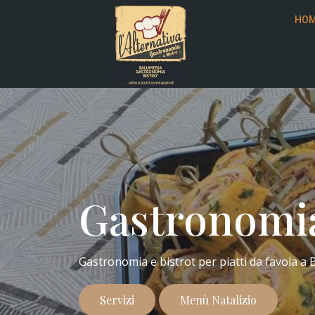
HO
Gastronomia
Gastronomia e bistrot per piatti da favola a 
Servizi
Menù Natalizio