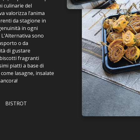
i culinarie del
va valorizza l’anima
ferenti da stagione in
enuinità in ogni
 L’Alternativa sono
 asporto o da
tà di gustare
iscotti fragranti
imi piatti a base di
i come lasagne, insalate
 ancora!
BISTROT