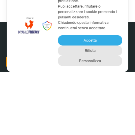
profilazione.
Puoi accettare, rifiutare o
personalizzare i cookie premendo i
pulsanti desiderati.
Chiudendo questa informativa
continuerai senza accettare.
Accetta
Rifiuta
Personalizza
Prenota ora
GASTRONOMIA L’ALTERNATIVA
Via Antonio Schivardi, 41 – 25123 Brescia (BS)
+39 0308778413
info@gastronomialalternativa.it