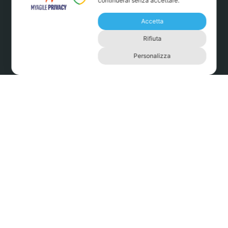
continuerai senza accettare.
Accetta
Rifiuta
Personalizza
GASTRONOMIA L’ALTERNATIVA
Via Antonio Schivardi, 41 – 25123 Brescia (BS)
+39 0308778413
info@gastronomialalternativa.it
P.I. 03768730982
Cookie Policy
Privacy Policy